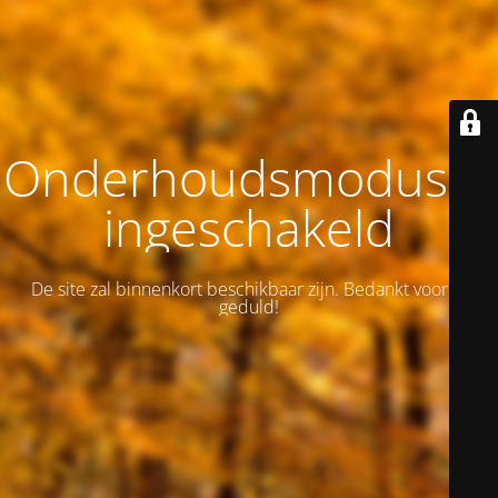
Onderhoudsmodus is
ingeschakeld
De site zal binnenkort beschikbaar zijn. Bedankt voor je
geduld!